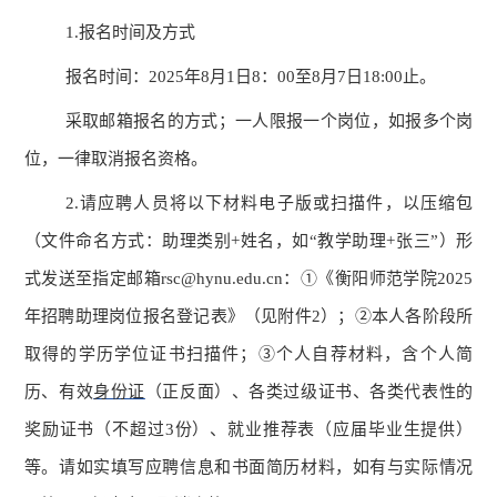
1.报名时间及方式
报名时间：
2025年8月1日8：00至8月7日18:00止。
采取邮箱报名的方式；一人限报一个岗位，如报多个岗
位，一律取消报名资格。
2.请应聘人员将以下材料电子版或扫描件，以压缩包
（文件命名方式：助理类别+姓名，如“教学助理+张三”）形
式发送至指定邮箱rsc@hynu.edu.cn：①《衡阳师范学院2025
年招聘助理岗位报名登记表》（见附件2）；②本人各阶段所
取得的学历学位证书扫描件；③个人自荐材料，含个人简
历、有效
身份证
（正反面）、各类过级证书、各类代表性的
奖励证书（不超过
3份）、就业推荐表（应届毕业生提供）
等。
请如实
填写应聘信息和书面简历材料，如有与实际情况