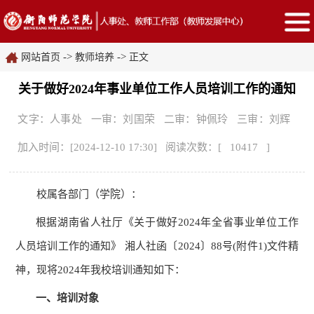
->
->
网站首页
教师培养
正文
关于做好2024年事业单位工作人员培训工作的通知
文字：人事处 一审：刘国荣 二审：钟佩玲 三审：刘辉
加入时间：[2024-12-10 17:30] 阅读次数：[
10417
]
校属各部门
（
学院
）
：
根据湖南省人社厅《关于做好
2024
年全省事业单位工作
人员培训工作的通知》 湘人社函〔
2024
〕
88
号
(
附件
1)
文件精
神，现将
2024
年我校培训通知如下：
一、培训对象