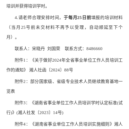
培训并获得培训学时。
4.
请
老师合理
安排时间，
于每月
25
日前
填报
的培训材料
（当月
25
号前未交材料不再予以受理，自动顺延至下个
月）。
联系人：
宋晓丹
刘国荣
联系方式：
8486660
附件
1
：《关于做好
2024
年全省事业单位工作人员培训工
作的通知》 湘人社函〔
2024
〕
88
号
附件
2
：部分国家级、省级专业技术人员继续教育基地一
览表
附件
3
：《湖南省事业单位工作人员培训学时认定标准
(
试
行
)
》
(
湘人社发〔
2023
〕
14
号
)
附件
4
：《湖南省事业单位工作人员培训实施细则》湘人