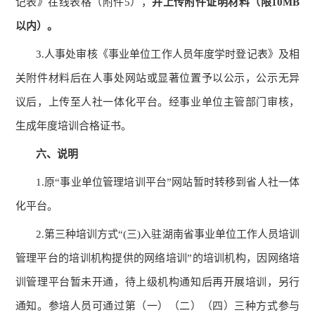
记表》
在线表格
（附件
5
），
并
上传
附件证明材料
（
限
10MB
以内
）
。
3
.
人事处
审核
《事业单位工作人员年度学时登记表》及
相
关附件材料
后在人事处网站或显著位置予以公示，公示无异
议后，上传至人社一体化平台。经事业单位主管部门审核，
生成年度培训合格证书。
六、说明
1.
原
“
事业单位管理培训平台
”
网站暂时转移到省人社一体
化平台。
2.
第三种培训方式
“
(
三
)
入驻湖南省事业单位工作人员培训
管理平台的培训机构提供的网络培训
”
的培训机构，因网络培
训管理平台暂未开通，待上级机构通知后再开展培训，另行
通知。参培人员可通过第（一）（二）（四）三种方式参与