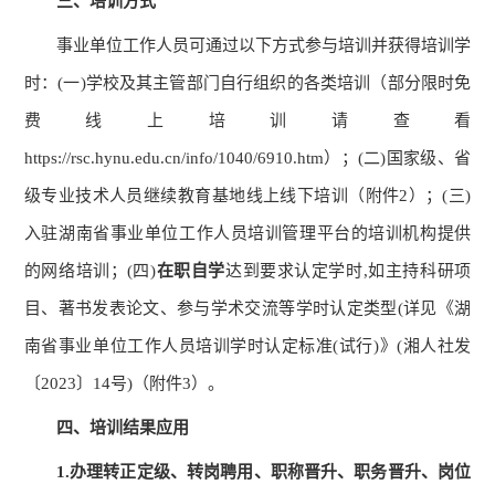
三、培训方式
事业单位工作人员可通过以下方式参与培训并获得培训学
时：
(
一
)
学校及其主管部门自行组织的各类培训
（
部分限时免
费线上培训请查看
https://rsc.hynu.edu.cn/info/1040/6910.htm
）
；
(
二
)
国家级、省
级专业技术人员继续教育基地线上线下培训
（
附件
2
）
；
(
三
)
入驻湖南省事业单位工作人员培训管理平台的培训机构提供
的网络培训；
(
四
)
在职自学
达到要求认定学时
,
如主持科研项
目、著书发表论文、参与学术交流等学时认定类型
(
详见《湖
南省事业单位工作人员培训学时认定标准
(
试行
)
》
(
湘人社发
〔
2023
〕
14
号
)
（附件
3
）。
四、培训结果应用
1.
办理转正定级、转岗聘用、职称晋升、职务晋升、岗位