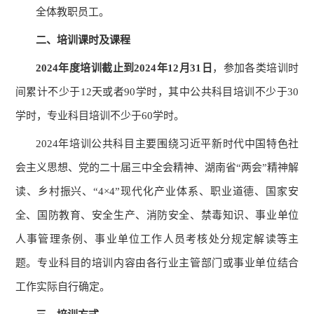
全体教职员工。
二、培训课时及课程
2024
年度培训截止到
202
4
年
12
月
31
日
，参加各类培训时
间累计不少于
12
天或者
90
学时，其中公共科目培训不少于
30
学时，专业科目培训不少于
60
学时。
2024
年培训公共科目主要围绕习近平新时代中国特色社
会主义思想、党的二十届三中全会精神、湖南省
“
两会
”
精神解
读、乡村振兴、
“
4×4
”
现代化产业体系、职业道德、国家安
全、国防教育、安全生产、消防安全、禁毒知识、事业单位
人事管理条例、事业单位工作人员考核处分规定解读等主
题。专业科目的培训内容由各行业主管部门或事业单位结合
工作实际自行确定。