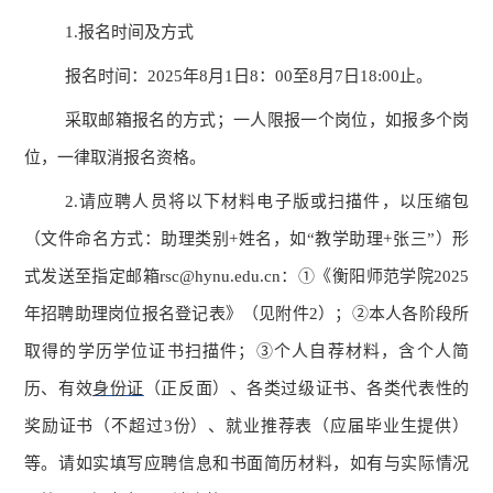
1.报名时间及方式
报名时间：
2025年8月1日8：00至8月7日18:00止。
采取邮箱报名的方式；一人限报一个岗位，如报多个岗
位，一律取消报名资格。
2.请应聘人员将以下材料电子版或扫描件，以压缩包
（文件命名方式：助理类别+姓名，如“教学助理+张三”）形
式发送至指定邮箱rsc@hynu.edu.cn：①《衡阳师范学院2025
年招聘助理岗位报名登记表》（见附件2）；②本人各阶段所
取得的学历学位证书扫描件；③个人自荐材料，含个人简
历、有效
身份证
（正反面）、各类过级证书、各类代表性的
奖励证书（不超过
3份）、就业推荐表（应届毕业生提供）
等。
请如实
填写应聘信息和书面简历材料，如有与实际情况